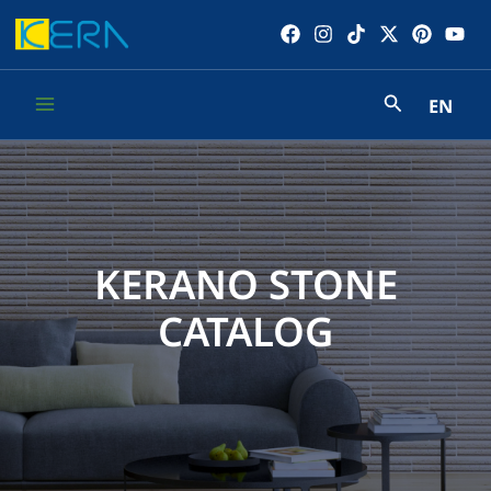
Skip
to
content
EN
Main
Menu
KERANO STONE
CATALOG