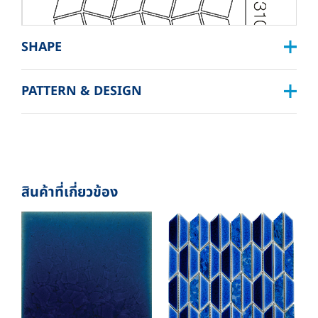
SHAPE
PATTERN & DESIGN
SQUARE :
SHEET SIZE: 12 X 12
1”X1” , 2”X2” , 3”X3” , 4”X4” , 4”X8”
DIMENSION: W310XL310
RECTANGLE :
THICKNESS: 9 MM.
สินค้าที่เกี่ยวข้อง
1”X2” , 1”X4” , 2”X4” , 1”X6” , 2”X6” , 2”X8”
PACKING
BOX DIMENSION: L324XW319XH112 MM.
SPECIAL SHAPE :
PCS./SHEET: 36 PCS.
SHEET./SQM. 11 SHEET
TRIANGLE , RHOMBUS , TRAPEZOID , RIGHT –
ANGLED , HEXAGON , LANTERN , LEAVE ,