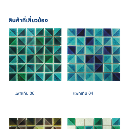
BOX DIMENSION: L324XW319XH112 MM.
RECTANGLE :
PCS./SHEET: 24 PCS.
สินค้าที่เกี่ยวข้อง
SHEET./SQM. 17 SHEET
1”X2” , 1”X4” , 2”X4” , 1”X6” , 2”X6” , 2”X8”
SPECIAL SHAPE :
TRIANGLE , RHOMBUS , TRAPEZOID , RIGHT –
ANGLED , HEXAGON , LANTERN , LEAVE ,
ELEGANCE
แพทเทิน 06
แพทเทิน 04