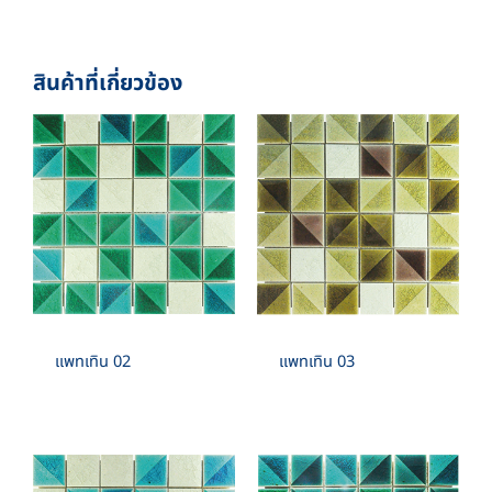
QUANTITY/BOX: –
SHEET./SQM: –
RECTANGLE :
สินค้าที่เกี่ยวข้อง
1”X2” , 1”X4” , 1”X6” , 2”X4” , 2”X6”
SPECIAL SHAPE :
CIRCLE , FAN , BOW , TRIANGULAR , CONVEX
,PYRAMID
แพทเทิน 02
แพทเทิน 03