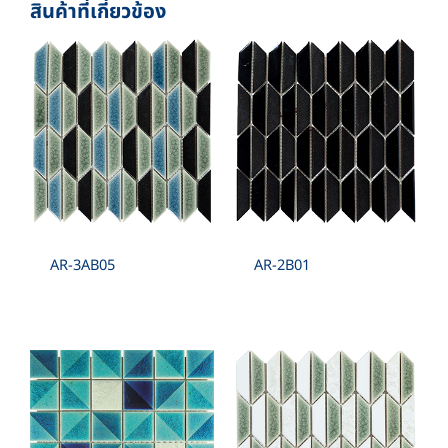
สินค้าที่เกี่ยวข้อง
SHEET./SQM. 10 SHEET
1”X2” , 1”X4” , 2”X4” , 1”X6” , 2”X6” , 2”X8”
SPECIAL SHAPE :
TRIANGLE , RHOMBUS , TRAPEZOID , RIGHT –
ANGLED , HEXAGON , LANTERN , LEAVE ,
ELEGANCE
AR-3AB05
AR-2B01