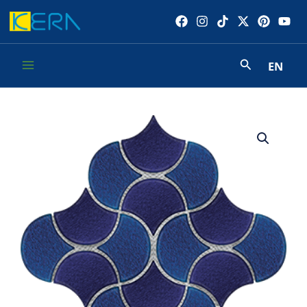
Skip
to
content
EN
Main
Menu