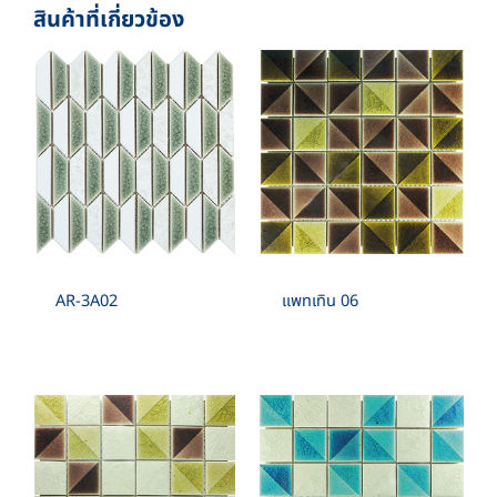
สินค้าที่เกี่ยวข้อง
SHEET./SQM. 8 SHEET
1”X2” , 1”X4” , 2”X4” , 1”X6” , 2”X6” , 2”X8”
SPECIAL SHAPE :
TRIANGLE , RHOMBUS , TRAPEZOID , RIGHT –
ANGLED , HEXAGON , LANTERN , LEAVE ,
ELEGANCE
AR-3A02
แพทเทิน 06