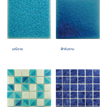
มณีฉาย
ฟ้าหินงาม