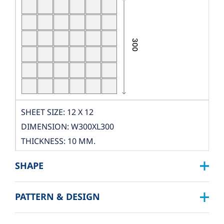
SHEET SIZE: 12 X 12
DIMENSION: W300XL300
THICKNESS: 10 MM.
PCS./SHEET: 36 PCS.
SHAPE
PACKING
BOX DIMENSION: L324XW319XH122 MM.
PATTERN & DESIGN
SQUARE :
QUANTITY/BOX: 10 SHEET