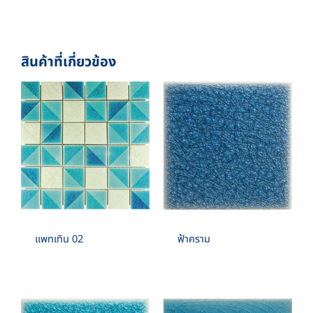
BOX./SQM. 1
1”X1” , 2”X2” , 3”X3” , 4”X4”
RECTANGLE :
สินค้าที่เกี่ยวข้อง
1”X2” , 1”X4” , 1”X6” , 2”X4” , 2”X6”
SPECIAL SHAPE :
CIRCLE , FAN , BOW , TRIANGULAR , CONVEX
,PYRAMID
แพทเทิน 02
ฟ้าคราม