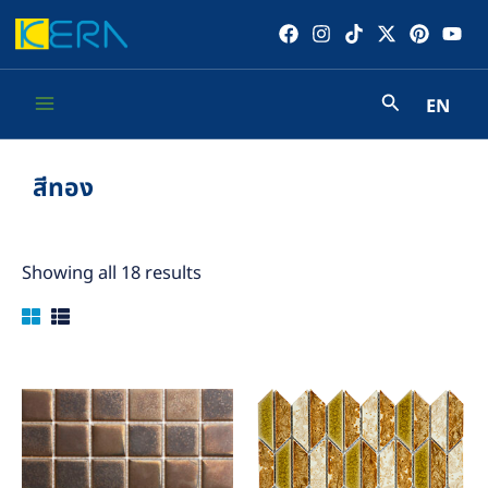
Skip
to
content
EN
Main
Menu
สีทอง
Showing all 18 results