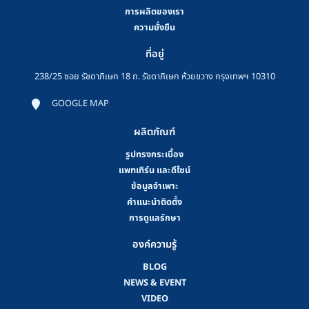
การผลิตของเรา
ความยั่งยืน
ที่อยู่
238/25 ซอย รัชดาภิเษก 18 ถ. รัชดาภิเษก ห้วยขวาง กรุงเทพฯ 10310
GOOGLE MAP
ผลิตภัณฑ์
รูปทรงกระเบื้อง
แพทเทิร์น และดีไซน์
ข้อมูลจำเพาะ
คําแนะนําติดตั้ง
การดูแลรักษา
องค์ความรู้
BLOG
NEWS & EVENT
VIDEO