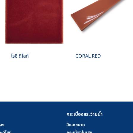
โรซี่ ดีไลท์
CORAL RED
กระเบื้องสระว่ายน้ำ
้อง
สีและขนาด
ะดีไซน์
กระเบื้องโมเสก