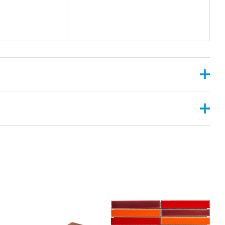
X8”
RIGHT – ANGLED , HEXAGON , LANTERN , LEAVE ,