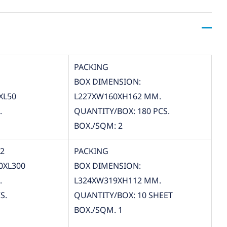
PACKING
BOX DIMENSION:
XL50
L227XW160XH162 MM.
.
QUANTITY/BOX: 180 PCS.
BOX./SQM: 2
12
PACKING
0XL300
BOX DIMENSION:
.
L324XW319XH112 MM.
S.
QUANTITY/BOX: 10 SHEET
BOX./SQM. 1