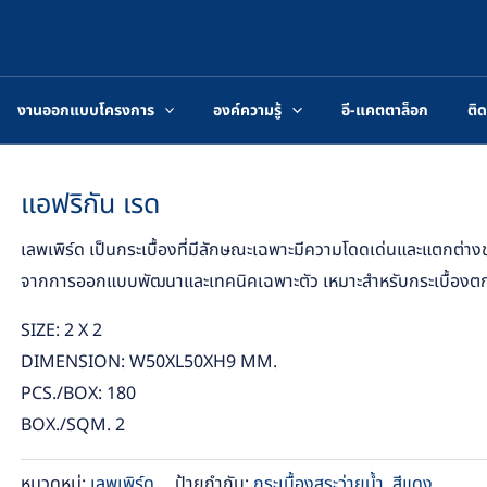
งานออกแบบโครงการ
องค์ความรู้
อี-แคตตาล็อก
ติด
แอฟริกัน เรด
เลพเพิร์ด เป็นกระเบื้องที่มีลักษณะเฉพาะมีความโดดเด่นและแตกต่
จากการออกแบบพัฒนาและเทคนิคเฉพาะตัว เหมาะสำหรับกระเบื้องต
SIZE: 2 X 2
DIMENSION: W50XL50XH9 MM.
PCS./BOX: 180
BOX./SQM. 2
หมวดหมู่:
เลพเพิร์ด
ป้ายกำกับ:
กระเบื้องสระว่ายน้ำ
,
สีแดง