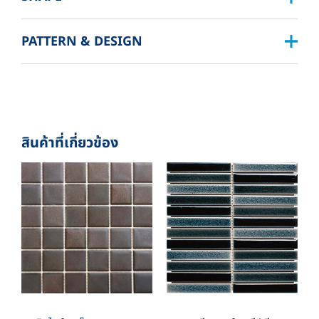
BOX DIMENSION: L324XW319XH122 MM.
QUANTITY/BOX: 10 SHEET
PATTERN & DESIGN
SQUARE :
BOX./SQM. 1
1”X1” , 2”X2” , 3”X3” , 4”X4”
RECTANGLE :
สินค้าที่เกี่ยวข้อง
1”X2” , 1”X4” , 1”X6” , 2”X4” , 2”X6”
SPECIAL SHAPE :
CIRCLE , FAN , BOW , TRIANGULAR , CONVEX
,PYRAMID