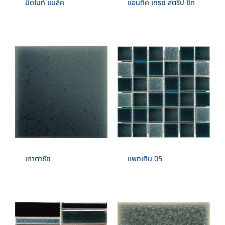
มิดไนท์ แบล็ค
แอนทีค เกรย์ สตรีป ชีท
เทาตาชัย
แพทเทิน 05