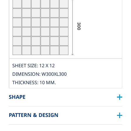
SHEET SIZE: 12 X 12
DIMENSION: W300XL300
THICKNESS: 10 MM.
PCS./SHEET: 36 PCS.
SHAPE
PACKING
BOX DIMENSION: L324XW319XH122 MM.
PATTERN & DESIGN
SQUARE :
QUANTITY/BOX: 10 SHEET