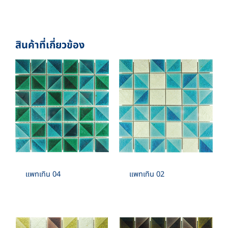
BOX./SQM. 1
1”X1” , 2”X2” , 3”X3” , 4”X4”
RECTANGLE :
สินค้าที่เกี่ยวข้อง
1”X2” , 1”X4” , 1”X6” , 2”X4” , 2”X6”
SPECIAL SHAPE :
CIRCLE , FAN , BOW , TRIANGULAR , CONVEX
,PYRAMID
แพทเทิน 04
แพทเทิน 02