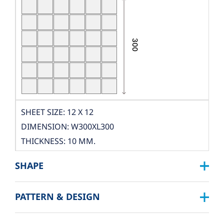
SHEET SIZE: 12 X 12
DIMENSION: W300XL300
THICKNESS: 10 MM.
PCS./SHEET: 36 PCS.
SHAPE
PACKING
BOX DIMENSION: L324XW319XH122 MM.
PATTERN & DESIGN
SQUARE :
QUANTITY/BOX: 10 SHEET