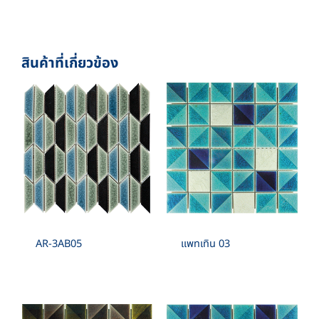
BOX./SQM. 1
1”X1” , 2”X2” , 3”X3” , 4”X4”
RECTANGLE :
สินค้าที่เกี่ยวข้อง
1”X2” , 1”X4” , 1”X6” , 2”X4” , 2”X6”
SPECIAL SHAPE :
CIRCLE , FAN , BOW , TRIANGULAR , CONVEX
,PYRAMID
AR-3AB05
แพทเทิน 03