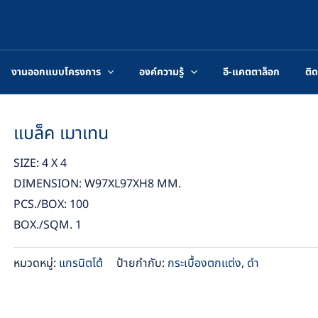
งานออกแบบโครงการ
องค์ความรู้
อี-แคตตาล็อก
ติด
แบล็ค เมาเทน
SIZE: 4 X 4
DIMENSION: W97XL97XH8 MM.
PCS./BOX: 100
BOX./SQM. 1
หมวดหมู่:
แกรนิตโต้
ป้ายกำกับ:
กระเบื้องตกแต่ง
,
ดำ