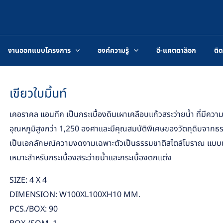
งานออกแบบโครงการ
องค์ความรู้
อี-แคตตาล็อก
ติด
เขียวใบมิ้นท์
เคอราคล แอนทีค เป็นกระเบื้องดินเผาเคลือบแก้วสระว่ายน้ำ ที่มีค
อุณหภูมิสูงกว่า 1,250 องศาและมีคุณสมบัติพิเศษของวัตถุดิบจากธรร
เป็นเอกลักษณ์ความงดงามเฉพาะตัวเป็นธรรมชาติสไตล์โบราณ แบบแฮนด
เหมาะสำหรับกระเบื้องสระว่ายน้ำและกระเบื้องตกแต่ง
SIZE: 4 X 4
DIMENSION: W100XL100XH10 MM.
PCS./BOX: 90