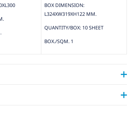
0XL300
BOX DIMENSION:
L324XW319XH122 MM.
M.
QUANTITY/BOX: 10 SHEET
.
BOX./SQM. 1
, 2”X6”
ANGULAR , CONVEX ,PYRAMID