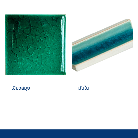
เขียวสมุย
มันใน