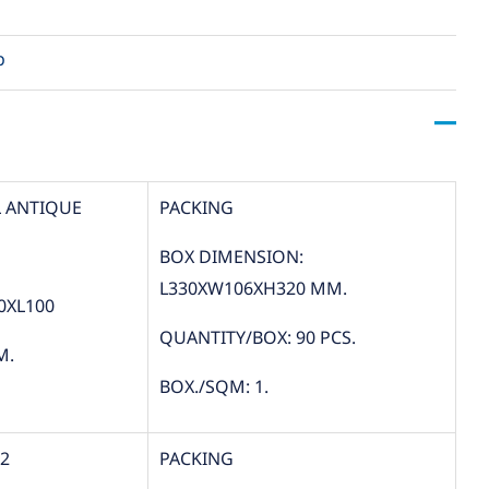
ว
 ANTIQUE
PACKING
BOX DIMENSION:
L330XW106XH320 MM.
0XL100
QUANTITY/BOX: 90 PCS.
M.
BOX./SQM: 1.
12
PACKING