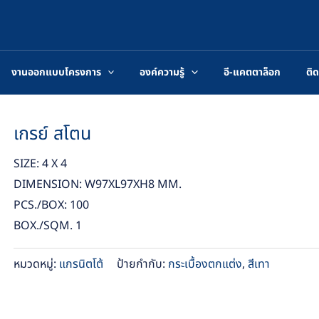
งานออกแบบโครงการ
องค์ความรู้
อี-แคตตาล็อก
ติด
เกรย์ สโตน
SIZE: 4 X 4
DIMENSION: W97XL97XH8 MM.
PCS./BOX: 100
BOX./SQM. 1
หมวดหมู่:
แกรนิตโต้
ป้ายกำกับ:
กระเบื้องตกแต่ง
,
สีเทา