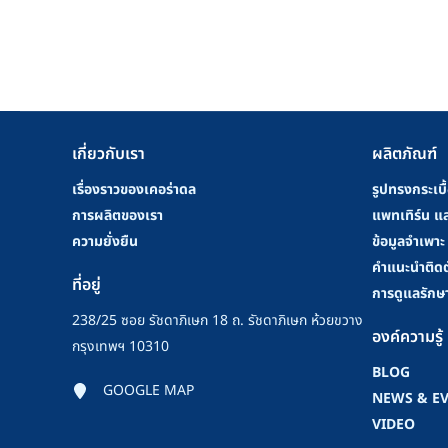
เกี่ยวกับเรา
ผลิตภัณฑ์
เรื่องราวของเคอร่าดล
รูปทรงกระเบื
การผลิตของเรา
แพทเทิร์น แล
ความยั่งยืน
ข้อมูลจำเพาะ
คําแนะนําติดต
ที่อยู่
การดูแลรักษ
238/25 ซอย รัชดาภิเษก 18 ถ. รัชดาภิเษก ห้วยขวาง
องค์ความรู้
กรุงเทพฯ 10310
BLOG
GOOGLE MAP
NEWS & E
VIDEO