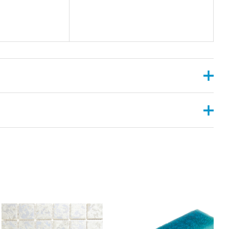
X8”
RIGHT – ANGLED , HEXAGON , LANTERN , LEAVE ,