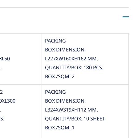
PACKING
BOX DIMENSION:
XL50
L227XW160XH162 MM.
.
QUANTITY/BOX: 180 PCS.
BOX./SQM: 2
12
PACKING
0XL300
BOX DIMENSION:
.
L324XW319XH112 MM.
S.
QUANTITY/BOX: 10 SHEET
BOX./SQM. 1