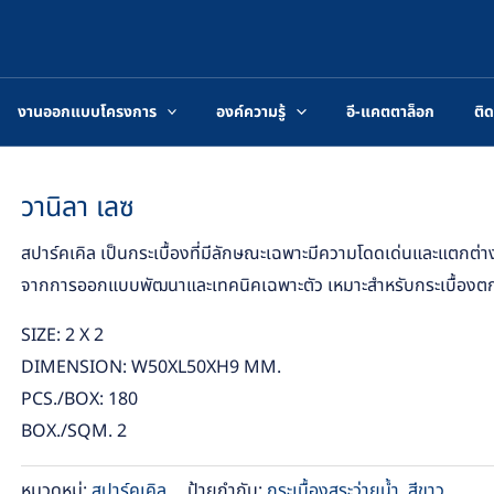
งานออกแบบโครงการ
องค์ความรู้
อี-แคตตาล็อก
ติด
วานิลา เลซ
สปาร์คเคิล เป็นกระเบื้องที่มีลักษณะเฉพาะมีความโดดเด่นและแตกต
จากการออกแบบพัฒนาและเทคนิคเฉพาะตัว เหมาะสำหรับกระเบื้องต
SIZE: 2 X 2
DIMENSION: W50XL50XH9 MM.
PCS./BOX: 180
BOX./SQM. 2
หมวดหมู่:
สปาร์คเคิล
ป้ายกำกับ:
กระเบื้องสระว่ายน้ำ
,
สีขาว