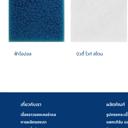
ฟ้าโอปอล
บิวตี้ ไวท์ สโตน
เกี่ยวกับเรา
ผลิตภัณฑ์
เรื่องราวของเคอร่าดล
รูปทรงกระเบื
การผลิตของเรา
แพทเทิร์น แล