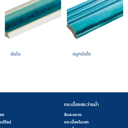
มันใน
จมูกบันได
กระเบื้องสระว่ายน้ำ
้อง
สีและขนาด
ะดีไซน์
กระเบื้องโมเสก