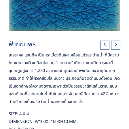
ฟ้าฑิฆัมพร
เคอราคล แอนทีค เป็นกระเบื้องดินเผาเคลือบแก้วสระว่ายน้ำ ที่มีความ
โดดเด่นของผิวเคลือบใสแบบ “แตกลาน” เกิดจากเทคนิคการเผาที่
อุณหภูมิสูงกว่า 1,250 องศาและมีคุณสมบัติพิเศษของวัตถุดิบจาก
ธรรมชาติ ทำให้ผิวเคลือบใส มันวาว ประกอบกับจุดดำแบบดั้งเดิม เกิด
เป็นเอกลักษณ์ความงดงามเฉพาะตัวเป็นธรรมชาติสไตล์โบราณ แบบ
แฮนด์เมดที่ลวดลายไม่ช้ำกันในแต่ละแผ่น เฉดสีมีมากกว่า 42 สี เหมาะ
สำหรับกระเบื้องสระว่ายน้ำและกระเบื้องตกแต่ง
SIZE: 4 X 4
DIMENSION: W100XL100XH10 MM.