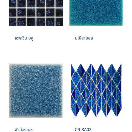
เฮฟเวิน บลู
มณีสายชล
ฟ้าส่องแสง
CR-3A02