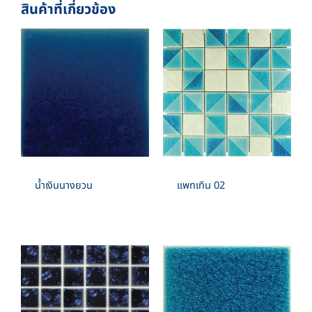
สินค้าที่เกี่ยวข้อง
1”X2” , 1”X4” , 1”X6” , 2”X4” , 2”X6”
SPECIAL SHAPE :
CIRCLE , FAN , BOW , TRIANGULAR , CONVEX
,PYRAMID
น้ำเงินนางยวน
แพทเทิน 02