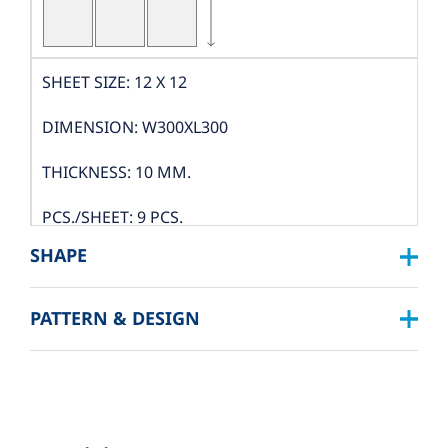
SHEET SIZE: 12 X 12
DIMENSION: W300XL300
THICKNESS: 10 MM.
PCS./SHEET: 9 PCS.
SHAPE
PACKING
PATTERN & DESIGN
SQUARE :
BOX DIMENSION: L324XW319XH122 MM.
QUANTITY/BOX: 10 SHEET
1”X1” , 2”X2” , 3”X3” , 4”X4”
BOX./SQM. 1
RECTANGLE :