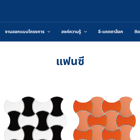
งานออกแบบโครงการ
องค์ความรู้
อี-แคตตาล็อก
ติด
แฟนซี