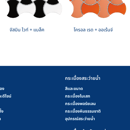
จัสมิน ไวท์ + แบล็ค
โครอล เรด + ออเร้นจ์
กระเบื้องสระว่ายน้ำ
้อง
สีและขนาด
ะดีไซน์
กระเบื้องโมเสก
กระเบื้องพอร์ซเลน
ั้ง
กระเบื้องหินธรรมชาติ
า
อุปกรณ์สระว่ายน้ำ