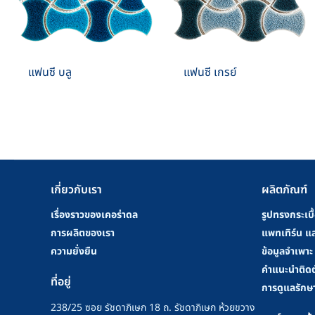
แฟนซี บลู
แฟนซี เกรย์
เกี่ยวกับเรา
ผลิตภัณฑ์
เรื่องราวของเคอร่าดล
รูปทรงกระเบื
การผลิตของเรา
แพทเทิร์น แล
ความยั่งยืน
ข้อมูลจำเพาะ
คําแนะนําติดต
ที่อยู่
การดูแลรักษ
238/25 ซอย รัชดาภิเษก 18 ถ. รัชดาภิเษก ห้วยขวาง