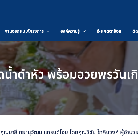
งานออกแบบโครงการ
องค์ความรู้
อี-แคตตาล็อก
ติด
รดน้ำดำหัว พร้อมอวยพรวันเก
ด คุณมาลี ทยานุวัฒน์ แกรนด์โฮม โดยคุณวิชัย โภคินวงศ์ ผู้อ