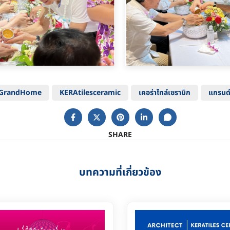
GrandHome
KERAtilesceramic
เคอร่าไทล์เซรามิก
แกรนด
SHARE
บทความที่เกี่ยวข้อง