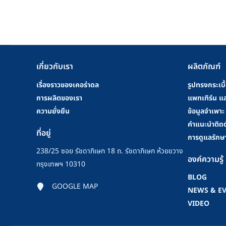
เกี่ยวกับเรา
ผลิตภัณฑ์
เรื่องราวของเคอร่าดล
รูปทรงกระเบื
การผลิตของเรา
แพทเทิร์น แล
ความยั่งยืน
ข้อมูลจำเพาะ
คําแนะนําติดต
ที่อยู่
การดูแลรักษ
238/25 ซอย รัชดาภิเษก 18 ถ. รัชดาภิเษก ห้วยขวาง
องค์ความรู้
กรุงเทพฯ 10310
BLOG
GOOGLE MAP
NEWS & E
VIDEO